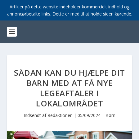
Artikler på dette website indeholder kommercielt indhold og
annoncørbetalte links. Dette er med til at holde siden kørende.
SÅDAN KAN DU HJÆLPE DIT
BARN MED AT FÅ NYE
LEGEAFTALER I
LOKALOMRÅDET
Indsendt af
Redaktionen
|
05/09/2024
|
Børn