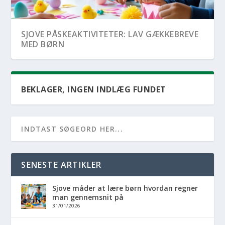
SJOVE PÅSKEAKTIVITETER: LAV GÆKKEBREVE
MED BØRN
BEKLAGER, INGEN INDLÆG FUNDET
SENESTE ARTIKLER
Sjove måder at lære børn hvordan regner
SJOVE GØR-DET-SELV PROJEKTER MED BØRN
IDEER TIL SJOVE OG SPÆNDENDE
man gennemsnit på
DERHJEMME OG...
FAMILIEOPLEVELSER I J...
31/01/2026